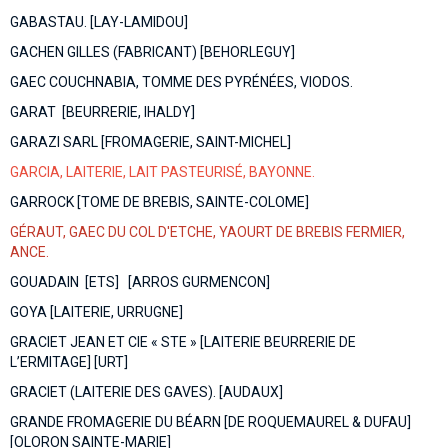
GABASTAU. [LAY-LAMIDOU]
GACHEN GILLES (FABRICANT) [BEHORLEGUY]
GAEC COUCHNABIA, TOMME DES PYRÉNÉES, VIODOS.
GARAT [BEURRERIE, IHALDY]
GARAZI SARL [FROMAGERIE, SAINT-MICHEL]
GARCIA,
LAITERIE, LAIT PASTEURISÉ, BAYONNE.
GARROCK [TOME DE BREBIS, SAINTE-COLOME]
GÉRAUT, GAEC DU COL D'ETCHE, YAOURT DE BREBIS FERMIER,
ANCE.
GOUADAIN [ETS] [ARROS GURMENCON]
GOYA [LAITERIE, URRUGNE]
GRACIET JEAN ET CIE « STE » [LAITERIE BEURRERIE DE
L’ERMITAGE] [URT]
GRACIET (LAITERIE DES GAVES). [AUDAUX]
GRANDE FROMAGERIE DU BÉARN [DE ROQUEMAUREL & DUFAU]
[OLORON SAINTE-MARIE]