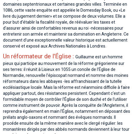
domaines septentrionaux et certaines grandes villes. Terminée en
1086, cette vaste enquête est appelée le Domesday Book, ou «Le
livre du jugement dernier» et se compose de deux volumes. Elle a
pour but d'établir la fiscalité royale, de réévaluer les taxes et
d'assurer ainsi de confortables revenus au roi -nécessaires pour
entretenir son armée et maintenir sa domination en Angleterre. Ce
document d'une exceptionnelle valeur historique est actuellement
conservé et exposé aux Archives Nationales à Londres.
Un réformateur de l'Église :
Guillaume est un homme
pieux qui participe au mouvement de la réforme grégorienne sur
ses terres: il réunit à Lisieux en 1055 un concile de l'Église de
Normandie, renouvelle l'épiscopat normand et nomme des moines
réformateurs dans les abbayes -les affranchissant de la tutelle
ecclésiastique locale. Mais la réforme est néanmoins difficile à faire
appliquer partout, des résistances persistent. Cependant c'est un
formidable moyen de contrôler l'Église de son duché et de l'utiliser
comme instrument de pouvoir. Après la conquête de l'Angleterre, il
reprendra également en main l'Église, notamment en déposant des
prélats anglo-saxons et nommant des évêques normands. Il
procéde ensuite de la même manière avec le clergé régulier: les
monastères dirigés par des abbés normands deviennent à leur tour