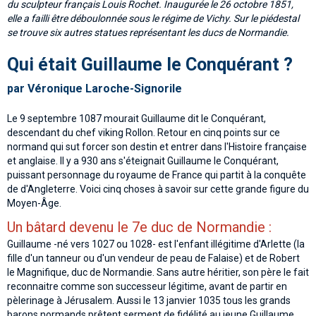
du sculpteur français Louis Rochet. Inaugurée le 26 octobre 1851,
elle a failli être déboulonnée sous le régime de Vichy. Sur le piédestal
se trouve six autres statues représentant les ducs de Normandie.
Qui était Guillaume le Conquérant ?
par Véronique Laroche-Signorile
Le 9 septembre 1087 mourait Guillaume dit le Conquérant,
descendant du chef viking Rollon. Retour en cinq points sur ce
normand qui sut forcer son destin et entrer dans l'Histoire française
et anglaise. Il y a 930 ans s'éteignait Guillaume le Conquérant,
puissant personnage du royaume de France qui partit à la conquête
de d'Angleterre. Voici cinq choses à savoir sur cette grande figure du
Moyen-Âge.
Un bâtard devenu le 7e duc de Normandie :
Guillaume -né vers 1027 ou 1028- est l'enfant illégitime d'Arlette (la
fille d'un tanneur ou d'un vendeur de peau de Falaise) et de Robert
le Magnifique, duc de Normandie. Sans autre héritier, son père le fait
reconnaitre comme son successeur légitime, avant de partir en
pèlerinage à Jérusalem. Aussi le 13 janvier 1035 tous les grands
barons normands prêtent serment de fidélité au jeune Guillaume.