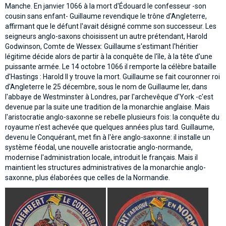
Manche. En janvier 1066 à la mort d'Édouard le confesseur -son
cousin sans enfant- Guillaume revendique le trône d'Angleterre,
affirmant que le défunt l'avait désigné comme son successeur. Les
seigneurs anglo-saxons choisissent un autre prétendant, Harold
Godwinson, Comte de Wessex: Guillaume s'estimant l'héritier
légitime décide alors de partir à la conquête de l'île, à la tête d'une
puissante armée. Le 14 octobre 1066 il remporte la célèbre bataille
d'Hastings : Harold II y trouve la mort. Guillaume se fait couronner roi
d'Angleterre le 25 décembre, sous le nom de Guillaume Ier, dans
l'abbaye de Westminster à Londres, par l'archevêque d'York -c'est
devenue par la suite une tradition de la monarchie anglaise. Mais
l'aristocratie anglo-saxonne se rebelle plusieurs fois: la conquête du
royaume n'est achevée que quelques années plus tard. Guillaume,
devenu le Conquérant, met fin à l'ère anglo-saxonne: il installe un
système féodal, une nouvelle aristocratie anglo-normande,
modernise l'administration locale, introduit le français. Mais il
maintient les structures administratives de la monarchie anglo-
saxonne, plus élaborées que celles de la Normandie.