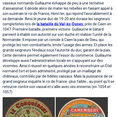
vassaux normands Guillaume échappe de peu à une tentative
d'assassinat. Il décide alors de mater les rebelles en faisant appel à
son suzerain le roi de France, Henri Ier, qui répond favorablement à
sa demande. Ainsi le jeune duc de 19-20 ans écrase les seigneurs
complotistes lors de
la bataille du Val-ès-Dunes
, près de Caen en
1047. Première bataille, première victoire. Guillaume le bâtard
parvient à établir son autorité sur son duché et réaliser l'unité de la
Normandie. Il impose par un concile à Caen la paix de Dieu, qui
protège les non-combattants, limite l'usage des armes. Et place les
grands seigneurs féodaux sous l'autorité du duc, garant de la paix.
Cette dernière permet également l'essor du commerce. Guillaume
développe aussi l'administration locale en s'appuyant sur des
vicomtes. Ainsi il réussit en quelques années à reconstruire un État
normand fort et bien administré, protégé par un maillage de
châteaux, contrôlés par de fidèles vassaux. Mais la puissance de ce
grand seigneur inquiète le roi de France -plus faible-, au point qu'il se
retourne contre son vassal et s'allie avec ses ennemis (en 1054 et
1057).