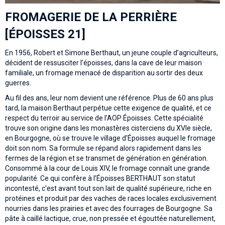
FROMAGERIE DE LA PERRI
È
RE
[
É
POISSES 21]
En 1956, Robert et Simone Berthaut, un jeune couple d’agriculteurs,
décident de ressusciter l’époisses, dans la cave de leur maison
familiale, un fromage menacé de disparition au sortir des deux
guerres.
Au fil des ans, leur nom devient une référence. Plus de 60 ans plus
tard, la maison Berthaut perpétue cette exigence de qualité, et ce
respect du terroir au service de l’AOP Époisses. Cette spécialité
trouve son origine dans les monastères cisterciens du XVIe siècle,
en Bourgogne, où se trouve le village d'Époisses auquel le fromage
doit son nom. Sa formule se répand alors rapidement dans les
fermes de la région et se transmet de génération en génération.
Consommé à la cour de Louis XIV, le fromage connaît une grande
popularité. Ce qui confère à l’Époisses BERTHAUT son statut
incontesté, c'est avant tout son lait de qualité supérieure, riche en
protéines et produit par des vaches de races locales exclusivement
nourries dans les prairies et avec des fourrages de Bourgogne. Sa
pâte à caillé lactique, crue, non pressée et égouttée naturellement,