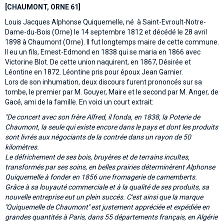
[CHAUMONT, ORNE 61]
Louis Jacques Alphonse Quiquemelle, né à Saint-Evroult-Notre-
Dame-du-Bois (Orne) le 14 septembre 1812 et décédé le 28 avril
1898 à Chaumont (Orne). Il fut longtemps maire de cette commune.
Il eu un fils, Ernest-Edmond en 1838 qui se maria en 1866 avec
Victorine Blot. De cette union naquirent, en 1867, Désirée et
Léontine en 1872. Léontine pris pour époux Jean Garnier.
Lors de son inhumation, deux discours furent prononcés sur sa
tombe, le premier par M. Gouyer, Maire et le second par M. Anger, de
Gacé, ami de la famille. En voici un court extrait:
"De concert avec son frère Alfred, il fonda, en 1838, la Poterie de
Chaumont, la seule qui existe encore dans le pays et dont les produits
sont livrés aux négociants de la contrée dans un rayon de 50
kilomètres.
Le défrichement de ses bois, bruyères et de terrains incultes,
transformés par ses soins, en belles prairies déterminèrent Alphonse
Quiquemelle à fonder en 1856 une fromagerie de camemberts.
Grâce à sa louyauté commerciale et à la qualité de ses produits, sa
nouvelle entreprise eut un plein succés. C'est ainsi que la marque
''Quiquemelle de Chaumont'' est justement appréciée et expédiée en
grandes quantités à Paris, dans 55 départements français, en Algérie