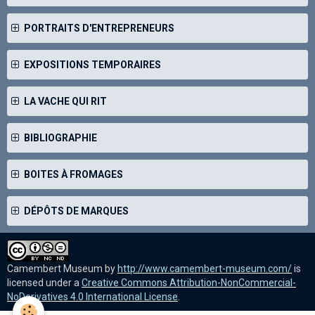
PORTRAITS D'ENTREPRENEURS
EXPOSITIONS TEMPORAIRES
LA VACHE QUI RIT
BIBLIOGRAPHIE
BOITES À FROMAGES
DÉPÔTS DE MARQUES
Camembert Museum
by
http://www.camembert-museum.com/
is
licensed under a
Creative Commons Attribution-NonCommercial-
NoDerivatives 4.0 International License
.