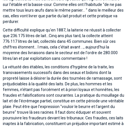
sur l'étable et la basse-cour. Comme elles ont l'habitude "de ne pas
mettre tous leurs œufs dans le même panier... " dans le meilleur des
cas, elles vont livrer que partie du lait produit et cette pratique va
perdurer.
Cette difficulté explique qu'en 1887, la laiterie ne réussit à collecter
que 236.175 litres de lait...Cinq ans plus tard, la collecte atteint
776.117 litres de lait, collectés dans 45 communes. Bien sûr ces
chiffres étonnent... l mais, cela c'était avant ..., aujourd'hui la
moyenne des livraisons dans le secteur est de l'ordre de 280.000
litres/an et par exploitation sans commentaire !
La vétusté des étables, les conditions d'hygiène de la traite, les
transvasements successifs dans des seaux et bidons dont la
propreté laisse à désirer la durée des tournées de ramassage, sont
préjudiciables à la qualité des laits. De plus, les hommes et les
femmes, n'étant pas forcément et à priori loyaux et honnêtes, les
fraudes et falsifications sont courantes. La pratique du mouillage du
lait et de l'écrémage partiel, constitue en cette période une véritable
plaie. Peut être que l'expression "vouloir le beurre et l'argent du
beurre" trouve là ses racines. ll faut donc éduquer et souvent
poursuivre les fraudeurs devant les tribunaux. Ces fraudes, ces laits
inaptes à la fabrication, constituent un préjudice important estimé à