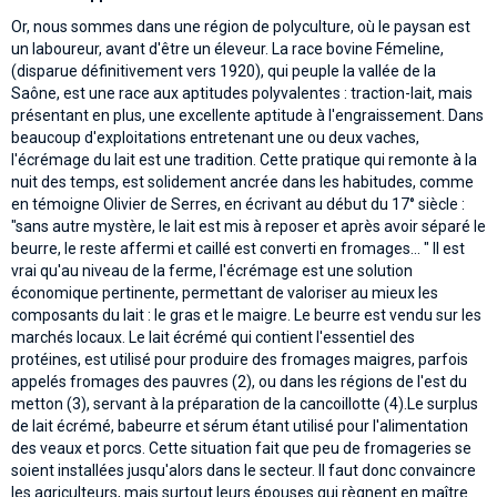
Or, nous sommes dans une région de polyculture, où le paysan est
un laboureur, avant d'être un éleveur. La race bovine Fémeline,
(disparue définitivement vers 1920), qui peuple la vallée de la
Saône, est une race aux aptitudes polyvalentes : traction-lait, mais
présentant en plus, une excellente aptitude à l'engraissement. Dans
beaucoup d'exploitations entretenant une ou deux vaches,
l'écrémage du lait est une tradition. Cette pratique qui remonte à la
nuit des temps, est solidement ancrée dans les habitudes, comme
en témoigne Olivier de Serres, en écrivant au début du 17° siècle :
"sans autre mystère, le lait est mis à reposer et après avoir séparé le
beurre, le reste affermi et caillé est converti en fromages... " Il est
vrai qu'au niveau de la ferme, l'écrémage est une solution
économique pertinente, permettant de valoriser au mieux les
composants du lait : le gras et le maigre. Le beurre est vendu sur les
marchés locaux. Le lait écrémé qui contient l'essentiel des
protéines, est utilisé pour produire des fromages maigres, parfois
appelés fromages des pauvres (2), ou dans les régions de l'est du
metton (3), servant à la préparation de la cancoillotte (4).Le surplus
de lait écrémé, babeurre et sérum étant utilisé pour l'alimentation
des veaux et porcs. Cette situation fait que peu de fromageries se
soient installées jusqu'alors dans le secteur. ll faut donc convaincre
les agriculteurs, mais surtout leurs épouses qui règnent en maître