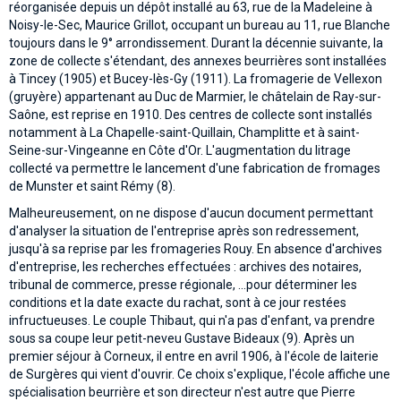
réorganisée depuis un dépôt installé au 63, rue de la Madeleine à
Noisy-le-Sec, Maurice Grillot, occupant un bureau au 11, rue Blanche
toujours dans le 9° arrondissement. Durant la décennie suivante, la
zone de collecte s'étendant, des annexes beurrières sont installées
à Tincey (1905) et Bucey-lès-Gy (1911). La fromagerie de Vellexon
(gruyère) appartenant au Duc de Marmier, le châtelain de Ray-sur-
Saône, est reprise en 1910. Des centres de collecte sont installés
notamment à La Chapelle-saint-Quillain, Champlitte et à saint-
Seine-sur-Vingeanne en Côte d'Or. L'augmentation du litrage
collecté va permettre le lancement d'une fabrication de fromages
de Munster et saint Rémy (8).
Malheureusement, on ne dispose d'aucun document permettant
d'analyser la situation de l'entreprise après son redressement,
jusqu'à sa reprise par les fromageries Rouy. En absence d'archives
d'entreprise, les recherches effectuées : archives des notaires,
tribunal de commerce, presse régionale, ...pour déterminer les
conditions et la date exacte du rachat, sont à ce jour restées
infructueuses. Le couple Thibaut, qui n'a pas d'enfant, va prendre
sous sa coupe leur petit-neveu Gustave Bideaux (9). Après un
premier séjour à Corneux, il entre en avril 1906, à l'école de laiterie
de Surgères qui vient d'ouvrir. Ce choix s'explique, l'école affiche une
spécialisation beurrière et son directeur n'est autre que Pierre