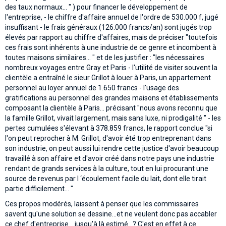
des taux normaux... " ) pour financer le développement de
l'entreprise, - le chiffre d'affaire annuel de l'ordre de 530.000 f, jugé
insuffisant - le frais généraux (126.000 francs/an) sont jugés trop
élevés par rapport au chiffre d'affaires, mais de préciser "toutefois
ces frais sont inhérents à une industrie de ce genre et incombent à
toutes maisons similaires... " et de les justifier : "les nécessaires
nombreux voyages entre Gray et Paris - l'utilité de visiter souvent la
clientèle a entraîné le sieur Grillot à louer à Paris, un appartement
personnel au loyer annuel de 1.650 francs - l'usage des
gratifications au personnel des grandes maisons et établissements
composant la clientèle à Paris… précisant "nous avons reconnu que
la famille Grillot, vivait largement, mais sans luxe, ni prodigalité " - les
pertes cumulées s'élevant à 378.859 francs, le rapport conclue "si
l'on peut reprocher à M. Grillot, d'avoir été trop entreprenant dans
son industrie, on peut aussi lui rendre cette justice d'avoir beaucoup
travaillé à son affaire et d'avoir créé dans notre pays une industrie
rendant de grands services à la culture, tout en lui procurant une
source de revenus par l ‘écoulement facile du lait, dont elle tirait
partie difficilement… "
Ces propos modérés, laissent à penser que les commissaires
savent qu'une solution se dessine...et ne veulent donc pas accabler
ce chef d'entreprise ...jusqu'à là estimé...? C'est en effet à ce