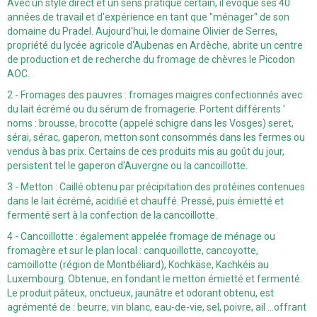
Avec un style direct et un sens pratique certain, il évoque ses 40
années de travail et d'expérience en tant que "ménager" de son
domaine du Pradel. Aujourd'hui, le domaine Olivier de Serres,
propriété du lycée agricole d'Aubenas en Ardèche, abrite un centre
de production et de recherche du fromage de chèvres le Picodon
AOC.
2 - Fromages des pauvres : fromages maigres confectionnés avec
du lait écrémé ou du sérum de fromagerie. Portent différents '
noms : brousse, brocotte (appelé schigre dans les Vosges) seret,
sérai, sérac, gaperon, metton sont consommés dans les fermes ou
vendus à bas prix. Certains de ces produits mis au goût du jour,
persistent tel le gaperon d'Auvergne ou la cancoillotte.
3 - Metton : Caillé obtenu par précipitation des protéines contenues
dans le lait écrémé, acidiﬁé et chauffé. Pressé, puis émietté et
fermenté sert à la confection de la cancoillotte.
4 - Cancoillotte : également appelée fromage de ménage ou
fromagère et sur le plan local : canquoillotte, cancoyotte,
camoillotte (région de Montbéliard), Kochkäse, Kachkéis au
Luxembourg. Obtenue, en fondant le metton émietté et fermenté.
Le produit pâteux, onctueux, jaunâtre et odorant obtenu, est
agrémenté de : beurre, vin blanc, eau-de-vie, sel, poivre, ail ...offrant