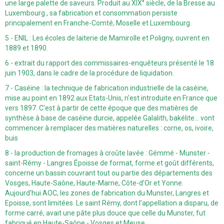
une large palette de saveurs. Produit au XIX° siècle, de la Bresse au
Luxembourg , sa fabrication et consommation persiste
principalement en Franche-Comté, Moselle et Luxembourg.
5 - ENIL : Les écoles de laiterie de Mamirolle et Poligny, ouvrent en
1889 et 1890.
6 - extrait du rapport des commissaires-enquêteurs présenté le 18
juin 1903, dans le cadre de la procédure de liquidation.
7 - Caséine : la technique de fabrication industrielle de la caséine,
mise au point en 1892 aux Etats-Unis, n'est introduite en France que
vers 1897. C'est à partir de cette époque que des matières de
synthèse à base de caséine durcie, appelée Galalith, bakélite... vont
commencer à remplacer des matières naturelles : corne, os, ivoire,
buis
8 - la production de fromages à croûte lavée : Gémmé - Munster -
saint-Rémy - Langres Époisse de format, forme et goût différents,
concerne un bassin couvrant tout ou partie des départements des
Vosges, Haute-Saône, Haute-Marne, Côte-d’Or et Yonne.
Aujourd'hui AOC, les zones de fabrication du Munster, Langres et
Epoisse, sont limitées. Le saint Rémy, dont l’appellation a disparu, de
forme carré, avait une pâte plus douce que celle du Munster, fut
fabriqué en Haute-Saône - Vosges et Meuse.