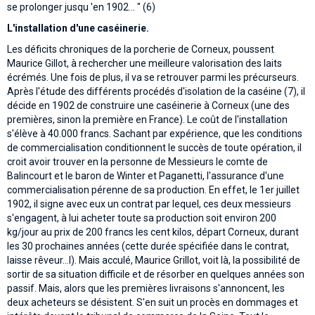
se prolonger jusqu 'en 1902... " (6)
L'installation d'une caséinerie.
Les déficits chroniques de la porcherie de Corneux, poussent
Maurice Gillot, à rechercher une meilleure valorisation des laits
écrémés. Une fois de plus, il va se retrouver parmi les précurseurs.
Après l'étude des différents procédés d'isolation de la caséine (7), il
décide en 1902 de construire une caséinerie à Corneux (une des
premières, sinon la première en France). Le coût de l'installation
s'élève à 40.000 francs. Sachant par expérience, que les conditions
de commercialisation conditionnent le succès de toute opération, il
croit avoir trouver en la personne de Messieurs le comte de
Balincourt et le baron de Winter et Paganetti, l'assurance d'une
commercialisation pérenne de sa production. En effet, le 1er juillet
1902, il signe avec eux un contrat par lequel, ces deux messieurs
s'engagent, à lui acheter toute sa production soit environ 200
kg/jour au prix de 200 francs les cent kilos, départ Corneux, durant
les 30 prochaines années (cette durée spécifiée dans le contrat,
laisse rêveur...l). Mais acculé, Maurice Grillot, voit là, la possibilité de
sortir de sa situation difficile et de résorber en quelques années son
passif. Mais, alors que les premières livraisons s'annoncent, les
deux acheteurs se désistent. S'en suit un procès en dommages et