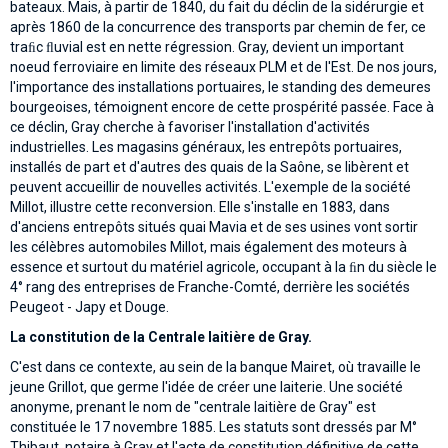
bateaux. Mais, à partir de 1840, du fait du déclin de la sidérurgie et
après 1860 de la concurrence des transports par chemin de fer, ce
traﬁc ﬂuvial est en nette régression. Gray, devient un important
noeud ferroviaire en limite des réseaux PLM et de l'Est. De nos jours,
l'importance des installations portuaires, le standing des demeures
bourgeoises, témoignent encore de cette prospérité passée. Face à
ce déclin, Gray cherche à favoriser l'installation d'activités
industrielles. Les magasins généraux, les entrepôts portuaires,
installés de part et d'autres des quais de la Saône, se libèrent et
peuvent accueillir de nouvelles activités. L'exemple de la société
Millot, illustre cette reconversion. Elle s'installe en 1883, dans
d'anciens entrepôts situés quai Mavia et de ses usines vont sortir
les célèbres automobiles Millot, mais également des moteurs à
essence et surtout du matériel agricole, occupant à la ﬁn du siècle le
4° rang des entreprises de Franche-Comté, derrière les sociétés
Peugeot - Japy et Douge.
La constitution de la Centrale laitière de Gray.
C'est dans ce contexte, au sein de la banque Mairet, où travaille le
jeune Grillot, que germe l'idée de créer une laiterie. Une société
anonyme, prenant le nom de "centrale laitière de Gray" est
constituée le 17 novembre 1885. Les statuts sont dressés par M°
Thibaut, notaire à Gray et l'acte de constitution définitive de cette