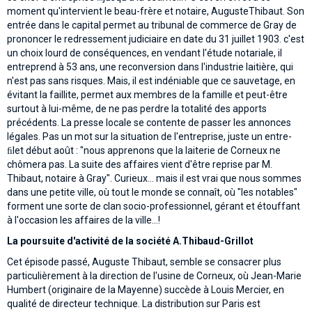
moment qu'intervient le beau-frère et notaire, AugusteThibaut. Son
entrée dans le capital permet au tribunal de commerce de Gray de
prononcer le redressement judiciaire en date du 31 juillet 1903. c'est
un choix lourd de conséquences, en vendant l'étude notariale, il
entreprend à 53 ans, une reconversion dans l'industrie laitière, qui
n'est pas sans risques. Mais, il est indéniable que ce sauvetage, en
évitant la faillite, permet aux membres de la famille et peut-être
surtout à lui-même, de ne pas perdre la totalité des apports
précédents. La presse locale se contente de passer les annonces
légales. Pas un mot sur la situation de l'entreprise, juste un entre-
ﬁlet début août : "nous apprenons que la laiterie de Corneux ne
chômera pas. La suite des affaires vient d'être reprise par M.
Thibaut, notaire à Gray". Curieux... mais il est vrai que nous sommes
dans une petite ville, où tout le monde se connaît, où "les notables"
forment une sorte de clan socio-professionnel, gérant et étouffant
à l'occasion les affaires de la ville...!
La poursuite d'activité de la société A.Thibaud-Grillot
Cet épisode passé, Auguste Thibaut, semble se consacrer plus
particulièrement à la direction de l'usine de Corneux, où Jean-Marie
Humbert (originaire de la Mayenne) succède à Louis Mercier, en
qualité de directeur technique. La distribution sur Paris est