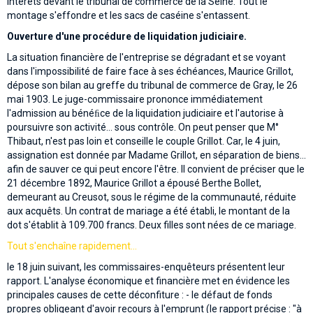
intérêts devant le tribunal de commerce de la Seine. Tout le
montage s'effondre et les sacs de caséine s'entassent.
Ouverture d'une procédure de liquidation judiciaire.
La situation financière de l'entreprise se dégradant et se voyant
dans l'impossibilité de faire face à ses échéances, Maurice Grillot,
dépose son bilan au greffe du tribunal de commerce de Gray, le 26
mai 1903. Le juge-commissaire prononce immédiatement
l'admission au bénéﬁce de la liquidation judiciaire et l'autorise à
poursuivre son activité... sous contrôle. On peut penser que M°
Thibaut, n'est pas loin et conseille le couple Grillot. Car, le 4 juin,
assignation est donnée par Madame Grillot, en séparation de biens...
afin de sauver ce qui peut encore l'être. Il convient de préciser que le
21 décembre 1892, Maurice Grillot a épousé Berthe Bollet,
demeurant au Creusot, sous le régime de la communauté, réduite
aux acquêts. Un contrat de mariage a été établi, le montant de la
dot s'établit à 109.700 francs. Deux filles sont nées de ce mariage.
Tout s'enchaîne rapidement...
le 18 juin suivant, les commissaires-enquêteurs présentent leur
rapport. L'analyse économique et financière met en évidence les
principales causes de cette déconfiture : - le défaut de fonds
propres obligeant d'avoir recours à l'emprunt (le rapport précise : "à