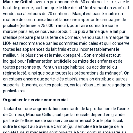
Maurice Grillot
, avec un prix annoncé de 60 centimes le litre, vise le
haut de gamme, sachant que le litre de lait "tout venant en vrac" est
vendu aux alentours de 20 centimes. Mais, il est passé maître en
matière de communication et lance une importante campagne de
publicité (estimée à 25 000 francs), pour faire connaître sur le
marché parisien, ce nouveau produit. La pub affirme que le lait pur
stérilisé préparé par la laiterie de Corneux, vendu sous la marque "le
LION est recommandé par les sommités médicales et qu'il conserve
toutes les apparences du lait frais et cru. Incontestablement le
meilleur... le plus riche et le mieux préparé... Son emploi est tout
indiqué pour l'alimentation artificielle ou mixte des enfants et de
toutes personnes qui font un usage habituel ou accidentel du
régime lacté, ainsi que pour toutes les préparations du ménage". On
en est pas encore aux porte-clés et pin's, mais on distribue d'autres
supports : buvards, cartes postales, cartes rébus ...et autres gadgets
publicitaires.
Organiser le service commercial.
Tablant sur une augmentation constante de la production de l'usine
de Corneux, Maurice Grillot, sait que la réussite dépend en grande
partie de l'efficience de son service commercial. Sur le plan local,
outre le dépôt au 6 avenue Carnot (qui semble être le siège de la
société), deux magasins sont ouverts à Gray, dont un aménagé au