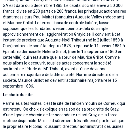
SA est daté du 5 décembre 1885. Le capital social s'élève à 50.000
francs, divisé en 250 parts de 200 francs, les principaux actionnaires
étant messieurs Paul Mairet (banquier) Auguste Valley (négociant)
et Maurice Grillot. Le terme choisi de centrale laitière, laisse
supposer que les fondateurs visent bien au-delà du simple
approvisionnement de l'agglomération Grayloise. Il convient à cet
instant de préciser que Auguste-Noël Thibaut (né le 2 juillet 1850 à
Gray) notaire de son état depuis 1878, a épousé le 11 janvier 1881 à
Epinal, mademoiselle Hélène Grillot, (née le 15 septembre 1860 en
cette ville), qui n'est autre que la sœur de Maurice Grillot. Comme
nous allons le découvrir, tous les actes concernant la société
sortiront de l'étude de M° Thibaut, avant qu'il ne devienne
actionnaire majoritaire de ladite société. Nommé directeur de la
société, Maurice Grillot en devient l'actionnaire majoritaire le 15
septembre 1886.
Le choix du site.
Parmi les sites visités, c'est le site de l'ancien moulin de Corneux qui
est retenu. Ce choix s'explique en raison de sa proximité de Gray,
d'une ligne de chemin de fer secondaire reliant Gray, de la force
motrice disponible. Mais, est sûrement très inﬂuencé par le fait que
le propriétaire Nicolas Toussaint, directeur administratif des usines