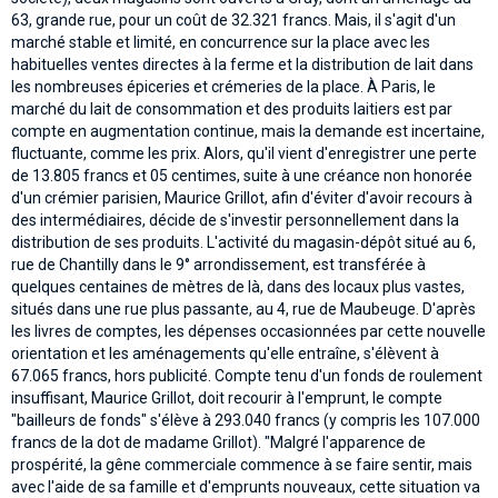
63, grande rue, pour un coût de 32.321 francs. Mais, il s'agit d'un
marché stable et limité, en concurrence sur la place avec les
habituelles ventes directes à la ferme et la distribution de lait dans
les nombreuses épiceries et crémeries de la place. À Paris, le
marché du lait de consommation et des produits laitiers est par
compte en augmentation continue, mais la demande est incertaine,
fluctuante, comme les prix. Alors, qu'il vient d'enregistrer une perte
de 13.805 francs et 05 centimes, suite à une créance non honorée
d'un crémier parisien, Maurice Grillot, afin d'éviter d'avoir recours à
des intermédiaires, décide de s'investir personnellement dans la
distribution de ses produits. L'activité du magasin-dépôt situé au 6,
rue de Chantilly dans le 9° arrondissement, est transférée à
quelques centaines de mètres de là, dans des locaux plus vastes,
situés dans une rue plus passante, au 4, rue de Maubeuge. D'après
les livres de comptes, les dépenses occasionnées par cette nouvelle
orientation et les aménagements qu'elle entraîne, s'élèvent à
67.065 francs, hors publicité. Compte tenu d'un fonds de roulement
insuffisant, Maurice Grillot, doit recourir à l'emprunt, le compte
"bailleurs de fonds" s'élève à 293.040 francs (y compris les 107.000
francs de la dot de madame Grillot). "Malgré l'apparence de
prospérité, la gêne commerciale commence à se faire sentir, mais
avec l'aide de sa famille et d'emprunts nouveaux, cette situation va