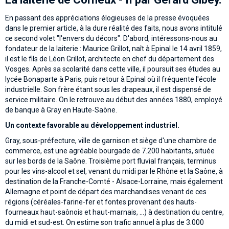
En passant des appréciations élogieuses de la presse évoquées
dans le premier article, à la dure réalité des faits, nous avons intitulé
ce second volet "l'envers du décors". D'abord, intéressons-nous au
fondateur de la laiterie : Maurice Grillot, naît à Epinal le 14 avril 1859,
il est le fils de Léon Grillot, architecte en chef du département des
Vosges. Après sa scolarité dans cette ville, il poursuit ses études au
lycée Bonaparte à Paris, puis retour à Epinal où il fréquente l'école
industrielle. Son frère étant sous les drapeaux, il est dispensé de
service militaire. On le retrouve au début des années 1880, employé
de banque à Gray en Haute-Saòne.
Un contexte favorable au développement industriel.
Gray, sous-préfecture, ville de garnison et siège d'une chambre de
commerce, est une agréable bourgade de 7.200 habitants, située
sur les bords de la Saône. Troisième port fluvial français, terminus
pour les vins-alcool et sel, venant du midi par le Rhône et la Saône, à
destination de la Franche-Comté - Alsace-Lorraine, mais également
Allemagne et point de départ des marchandises venant de ces
régions (céréales-farine-fer et fontes provenant des hauts-
fourneaux haut-saônois et haut-marnais, ...) à destination du centre,
du midi et sud-est. On estime son trafic annuel à plus de 3.000