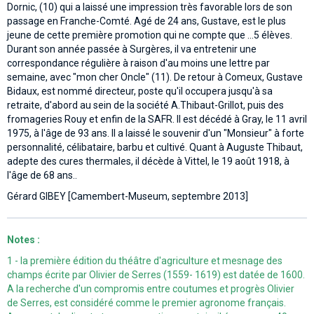
Dornic, (10) qui a laissé une impression très favorable lors de son
passage en Franche-Comté. Agé de 24 ans, Gustave, est le plus
jeune de cette première promotion qui ne compte que ...5 élèves.
Durant son année passée à Surgères, il va entretenir une
correspondance régulière à raison d'au moins une lettre par
semaine, avec "mon cher Oncle" (11). De retour à Comeux, Gustave
Bidaux, est nommé directeur, poste qu'il occupera jusqu'à sa
retraite, d'abord au sein de la société A.Thibaut-Grillot, puis des
fromageries Rouy et enfin de la SAFR. Il est décédé à Gray, le 11 avril
1975, à l'âge de 93 ans. Il a laissé le souvenir d'un "Monsieur" à forte
personnalité, célibataire, barbu et cultivé. Quant à Auguste Thibaut,
adepte des cures thermales, il décède à Vittel, le 19 août 1918, à
l'âge de 68 ans..
Gérard GIBEY [Camembert-Museum, septembre 2013]
Notes :
1 - la première édition du théâtre d'agriculture et mesnage des
champs écrite par Olivier de Serres (1559- 1619) est datée de 1600.
A la recherche d'un compromis entre coutumes et progrès Olivier
de Serres, est considéré comme le premier agronome français.