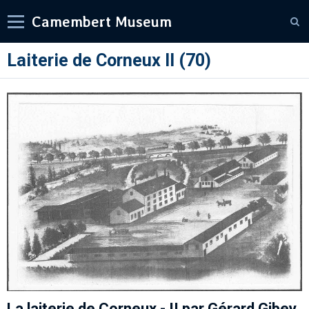
Camembert Museum
Laiterie de Corneux II (70)
La laiterie de Corneux - II par Gérard Gibey.