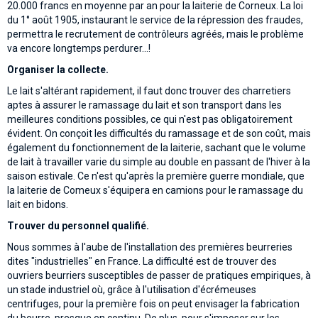
20.000 francs en moyenne par an pour la laiterie de Corneux. La loi
du 1° août 1905, instaurant le service de la répression des fraudes,
permettra le recrutement de contrôleurs agréés, mais le problème
va encore longtemps perdurer...!
Organiser la collecte.
Le lait s'altérant rapidement, il faut donc trouver des charretiers
aptes à assurer le ramassage du lait et son transport dans les
meilleures conditions possibles, ce qui n'est pas obligatoirement
évident. On conçoit les difficultés du ramassage et de son coût, mais
également du fonctionnement de la laiterie, sachant que le volume
de lait à travailler varie du simple au double en passant de l'hiver à la
saison estivale. Ce n'est qu'après la première guerre mondiale, que
la laiterie de Comeux s'équipera en camions pour le ramassage du
lait en bidons.
Trouver du personnel qualifié.
Nous sommes à l'aube de l'installation des premières beurreries
dites "industrielles" en France. La difficulté est de trouver des
ouvriers beurriers susceptibles de passer de pratiques empiriques, à
un stade industriel où, grâce à l'utilisation d'écrémeuses
centrifuges, pour la première fois on peut envisager la fabrication
du beurre, presque en continu. De plus, pour s'imposer sur les