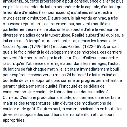
ambulants...or, cette progression a pour conséquence d'aller de plus
en plus loin collecter du lait en périphérie de la capitale, d'autant que
le nombre d’étables (les nourrisseurs) installées intra et extra
muros est en diminution. D'autre part, le lait vendu en vrac, a très
mauvaise réputation. ll est rarement pur, souvent mouillé ou
partiellement écrémé, de plus on le suspecte d'être le vecteur de
diverses maladies dont la tuberculose. Réalité aujourd'hui oubliée, le
lait cru caille à température ambiante... or, depuis les travaux de
Nicolas Appert (1749-1841) et Louis Pasteur (1822-1895), on sait
que si le froid ralentit le développement des microbes, ces derniers
peuvent être neutralisés par la chaleur. C'est d'ailleurs pour cette
raison, qu'en l'absence de réfrigérateur dans les ménages, l'achat
du lait cru se fait chaque matin, le lait étant immédiatement bouilli,
pour espérer le conserver au moins 24 heures ! Le lait stérilisé en
bouteille de verre, apparaît donc comme un progrès permettant de
garantir globalement la qualité, l'innocuité et les délais de
conservation. Une chaîne de fabrication est donc installée à
Corneux. C'est une production délicate, qui demande une certaine
maîtrise des températures, afin d'éviter des modiﬁcations de
couleur et de goût. D'autres part, la commercialisation en bouteilles
de verres suppose des conditions de manutention et transport
appropriées.