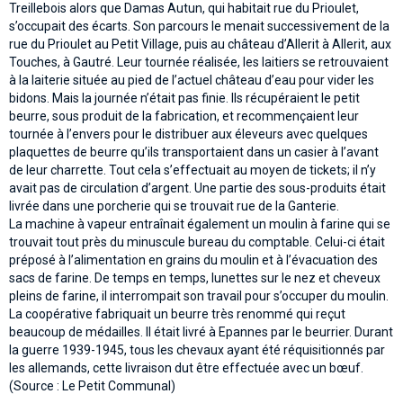
Treillebois alors que Damas Autun, qui habitait rue du Prioulet,
s’occupait des écarts. Son parcours le menait successivement de la
rue du Prioulet au Petit Village, puis au château d’Allerit à Allerit, aux
Touches, à Gautré. Leur tournée réalisée, les laitiers se retrouvaient
à la laiterie située au pied de l’actuel château d’eau pour vider les
bidons. Mais la journée n’était pas finie. Ils récupéraient le petit
beurre, sous produit de la fabrication, et recommençaient leur
tournée à l’envers pour le distribuer aux éleveurs avec quelques
plaquettes de beurre qu’ils transportaient dans un casier à l’avant
de leur charrette. Tout cela s’effectuait au moyen de tickets; il n’y
avait pas de circulation d’argent. Une partie des sous-produits était
livrée dans une porcherie qui se trouvait rue de la Ganterie.
La machine à vapeur entraînait également un moulin à farine qui se
trouvait tout près du minuscule bureau du comptable. Celui-ci était
préposé à l’alimentation en grains du moulin et à l’évacuation des
sacs de farine. De temps en temps, lunettes sur le nez et cheveux
pleins de farine, il interrompait son travail pour s’occuper du moulin.
La coopérative fabriquait un beurre très renommé qui reçut
beaucoup de médailles. Il était livré à Epannes par le beurrier. Durant
la guerre 1939-1945, tous les chevaux ayant été réquisitionnés par
les allemands, cette livraison dut être effectuée avec un bœuf.
(Source : Le Petit Communal)