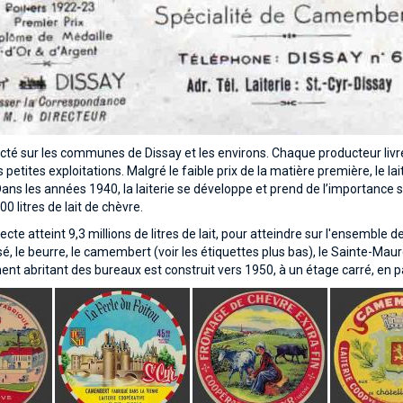
llecté sur les communes de Dissay et les environs. Chaque producteur livr
 petites exploitations. Malgré le faible prix de la matière première, le la
s les années 1940, la laiterie se développe et prend de l’importance sur l
0 litres de lait de chèvre.
lecte atteint 9,3 millions de litres de lait, pour atteindre sur l'ensemble 
isé, le beurre, le camembert (voir les étiquettes plus bas), le Sainte-Ma
ent abritant des bureaux est construit vers 1950, à un étage carré, en p