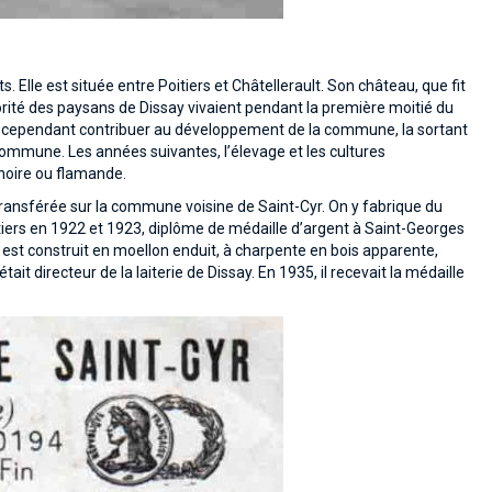
Elle est située entre Poitiers et Châtellerault. Son château, que fit
orité des paysans de Dissay vivaient pendant la première moitié du
va cependant contribuer au développement de la commune, la sortant
 commune. Les années suivantes, l’élevage et les cultures
noire ou flamande.
 transférée sur la commune voisine de Saint-Cyr. On y fabrique du
itiers en 1922 et 1923, diplôme de médaille d’argent à Saint-Georges
n est construit en moellon enduit, à charpente en bois apparente,
it directeur de la laiterie de Dissay. En 1935, il recevait la médaille