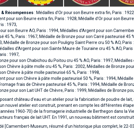
s & Récompenses
: Médailles d’Or pour son Beurre extra fin, Paris : 1922
ent pour son Beurre extra fin, Paris : 1928, Médaille d’Or pour son Beurr
is : 1973,
pour son Beurre AO, Paris : 1994, Médailles d’Argent pour son Camembert
sé 45 %, Paris : 1967, Médaille de Bronze pour son Carré pasteurisé 45 %,
93, Médaille de Bronze pour son Pouligny Saint Pierre cru 50 % AO, Paris
Médailles d’Argent pour son Sainte Maure de Touraine cru 45 % AO, Pari
ris : 1997,
onze pour son Chabichou du Poitou cru 45 % AO, Paris : 1997, Médailles d
son Chèvre à pâte molle cru 45 %, Paris : 2002, Médailles de Bronze pour
son Chèvre à pâte molle pasteurisé 65 %, Paris : 1998,
ent pour son Chèvre à pâte molle pasteurisé 50 %, Paris : 1994, Médaille
Fromage frais de Chèvre pasteurisé 45 %, Paris : 1994, Médaille de Bron
onze pour son Lait UHT de Chèvre, Paris : 1999, Médailles de Bronze po
osant château d’eau et un atelier pour la fabrication de poudre de lait, 
é, un nouvel atelier est construit, prenant en compte les différentes éta
années 1960-70) de la fromagerie industrielle de Berthegon dans la Vien
cteurs français de lait UHT. En 1991, un nouveau bâtiment est construit 
é [Camembert-Museum, résumé d'un historique plus complet, le 22-0