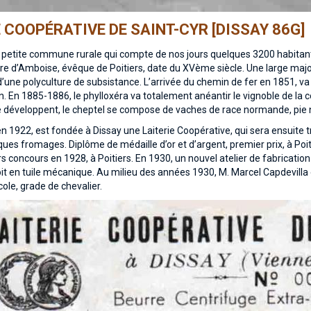
E COOPÉRATIVE DE SAINT-CYR [DISSAY 86G]
 petite commune rurale qui compte de nos jours quelques 3200 habitants. 
rre d’Amboise, évêque de Poitiers, date du XVème siècle. Une large maj
’une polyculture de subsistance. L’arrivée du chemin de fer en 1851, 
on. En 1885-1886, le phylloxéra va totalement anéantir le vignoble de la
 développent, le cheptel se compose de vaches de race normande, pie 
’en 1922, est fondée à Dissay une Laiterie Coopérative, qui sera ensuite
ques fromages. Diplôme de médaille d’or et d’argent, premier prix, à Po
rs concours en 1928, à Poitiers. En 1930, un nouvel atelier de fabricatio
it en tuile mécanique. Au milieu des années 1930, M. Marcel Capdevilla éta
ole, grade de chevalier.