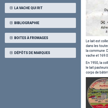
LA VACHE QUI RIT
BIBLIOGRAPHIE
BOITES À FROMAGES
Le lait est co
dans les toutes
la commune. Dan
DÉPÔTS DE MARQUES
vache et 169.00
En 1950, la col
le lait pasteur
corps de bâtim