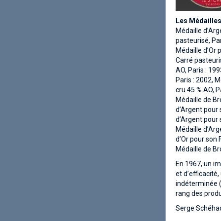
Les Médaille
Médaille d’Arg
pasteurisé, Par
Médaille d’Or 
Carré pasteuri
AO, Paris : 19
Paris : 2002, 
cru 45 % AO, Pa
Médaille de Br
d’Argent pour 
d’Argent pour 
Médaille d’Arg
d’Or pour son 
Médaille de Br
En 1967, un imp
et d’efficacit
indéterminée (
rang des produ
Serge Schéhad