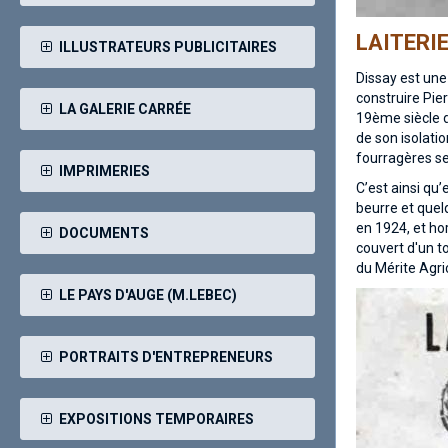
LAITERI
ILLUSTRATEURS PUBLICITAIRES
Dissay est une
construire Pie
LA GALERIE CARRÉE
19ème siècle d
de son isolati
fourragères se
IMPRIMERIES
C’est ainsi qu
beurre et quel
en 1924, et ho
DOCUMENTS
couvert d'un to
du Mérite Agric
LE PAYS D'AUGE (M.LEBEC)
PORTRAITS D'ENTREPRENEURS
EXPOSITIONS TEMPORAIRES