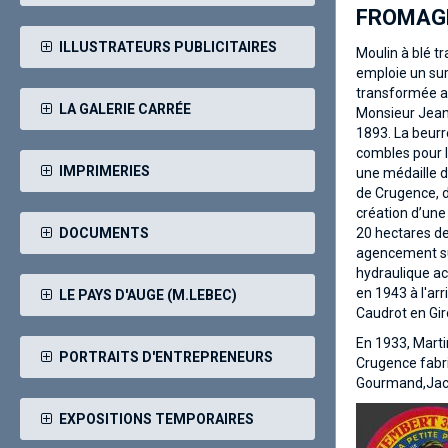
FROMAGE
ILLUSTRATEURS PUBLICITAIRES
Moulin à blé t
emploie un sur
transformée au
LA GALERIE CARRÉE
Monsieur Jean A
1893. La beurr
combles pour l
IMPRIMERIES
une médaille d
de Crugence, d
création d’une 
DOCUMENTS
20 hectares de 
agencement sus
hydraulique act
en 1943 à l'ar
LE PAYS D'AUGE (M.LEBEC)
Caudrot en Gir
En 1933, Marti
PORTRAITS D'ENTREPRENEURS
Crugence fabri
Gourmand,Jacqu
EXPOSITIONS TEMPORAIRES