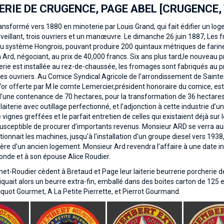
RIE DE CRUGENCE, PAGE ABEL [CRUGENCE, 
ransformé vers 1880 en minoterie par Louis Grand, qui fait édifier un l
veillant, trois ouvriers et un manœuvre. Le dimanche 26 juin 1887, Les
 système Hongrois, pouvant produire 200 quintaux métriques de farine 
rd, négociant, au prix de 40,000 francs. Six ans plus tard,le nouveau prop
erie est installée au rez-de-chaussée, les fromages sont fabriqués a
es ouvriers. Au Comice Syndical Agricole de l’arrondissement de Sain
’or offerte par M.le comte Lemercier,président honoraire du comice, e
’une contenance de 70 hectares, pour la transformation de 36 hectares d
laiterie avec outillage perfectionné, et l’adjonction à cette industrie d’
vignes greffées et le parfait entretien de celles qui existaient déjà sur 
ceptible de procurer d’importants revenus. Monsieur ARD se verra auss
ionnait les machines, jusqu'à l'installation d'un groupe diesel vers 1938,
rière d'un ancien logement. Monsieur Ard revendra l’affaire à une date i
onde et à son épouse Alice Roudier.
net-Roudier cèdent à Bretaud et Page leur laiterie beurrerie porcherie
quait alors un beurre extra-fin, emballé dans des boites carton de 12
ot Gourmet, A La Petite Pierrette, et Pierrot Gourmand.