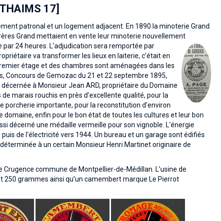
THAIMS 17]
ogement patronal et un logement adjacent. En 1890 la minoterie Grand
 frères Grand mettaient en vente leur minoterie nouvellement
par 24 heures. L’adjudication sera
remportée par
riétaire va transformer les lieux en laiterie, c’était en
u premier étage et des chambres sont aménagées dans les
tes, Concours de Gemozac du 21 et 22 septembre 1895,
st décernée à Monsieur Jean ARD, propriétaire du Domaine
e marais rouchis en près d’excellente qualité, pour la
une porcherie importante, pour la reconstitution d’environ
le domaine, enfin pour le bon état de toutes les cultures et leur bon
i décerné une médaille vermeille pour son vignoble. L'énergie
 puis de l'électricité vers 1944. Un bureau et un garage sont édifiés
ndéterminée à un certain Monsieur Henri Martinet originaire de
 de Crugence commune de Montpellier-de-Médillan. L’usine de
5 et 250 grammes ainsi qu’un camembert marque Le Pierrot