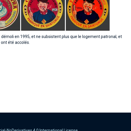
 été démoli en 1995, et ne subsistent plus que le logement patronal, et
 ont été accolés.
-NoDerivatives 4.0 International License
.