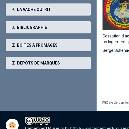
LA VACHE QUI RIT
BIBLIOGRAPHIE
Cessation d'act
un logement qui
BOITES À FROMAGES
Serge Schéhad
DÉPÔTS DE MARQUES
Date de dernièr
Camembert Museum
by
http://www.camembert-museu