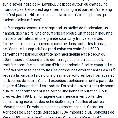
sur le savoir-faire de M. Lavalou. L’espace autour du château ne
manque pas. Celui-ci est agrémenté d’un grand parc et d’un étang,
ce n'est pas la petite maison dans la prairie. (Voir les photos qui
parlent d’elles-mêmes).
La fromagerie construite comprend un atelier de fabrication, un
hangar, des hâloirs, une chaufferie en brique, un magasin industriel,
un transformateur, et une grande cour. On y trouve aussi des
écuries et plusieurs porcheries comme dans toutes les fromageries
de l’époque. La capacité de production est estimée à 6000
camemberts par jour, quantité non négligeable en ce début du
20ème siècle. Cependant, le démarrage est lent à cause de la
matière première, qui est loin d’être abondante à cette époque. Le
lait était ramassé dans toutes les communes environnantes à 4 et 5
lieues à la ronde, à l’aide d’une dizaine de voitures. Les fromages et
les beurres de l’usine étaient expédiés quotidiennement à partir de
la gare d’Almenèches. Les produits Forceville-Lavalou sont de bonne
qualité, et commencent à se forger une bonne réputation. Pour
preuve, dès 1894, la fromagerie commence à remporter des
concours agricoles et décroche diplômes, médailles et autres
récompenses. En voici quelques exemples connus: Concours
Agricoles de Caen et de Bordeaux 1894, médaille d’Or. Concours de
Reims 1895, médaille d’or, Concours Agricole de Paris, 1897,