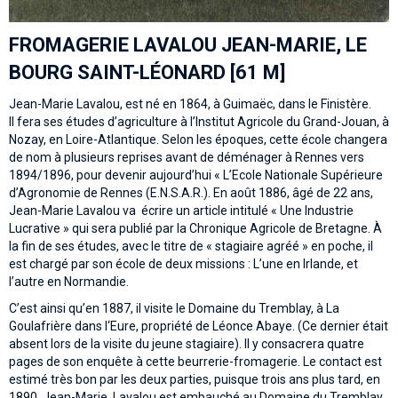
FROMAGERIE LAVALOU JEAN-MARIE, LE
BOURG SAINT-LÉONARD [61 M]
Jean-Marie Lavalou, est né en 1864, à Guimaëc, dans le Finistère.
Il fera ses études d’agriculture à l’Institut Agricole du Grand-Jouan, à
Nozay, en Loire-Atlantique. Selon les époques, cette école changera
de nom à plusieurs reprises avant de déménager à Rennes vers
1894/1896, pour devenir aujourd’hui « L’Ecole Nationale Supérieure
d’Agronomie de Rennes (E.N.S.A.R.). En août 1886, âgé de 22 ans,
Jean-Marie Lavalou va écrire un article intitulé « Une Industrie
Lucrative » qui sera publié par la Chronique Agricole de Bretagne. À
la fin de ses études, avec le titre de « stagiaire agréé » en poche, il
est chargé par son école de deux missions : L’une en Irlande, et
l’autre en Normandie.
C’est ainsi qu’en 1887, il visite le Domaine du Tremblay, à La
Goulafrière dans l‘Eure, propriété de Léonce Abaye. (Ce dernier était
absent lors de la visite du jeune stagiaire). Il y consacrera quatre
pages de son enquête à cette beurrerie-fromagerie. Le contact est
estimé très bon par les deux parties, puisque trois ans plus tard, en
1890, Jean-Marie Lavalou est embauché au Domaine du Tremblay,