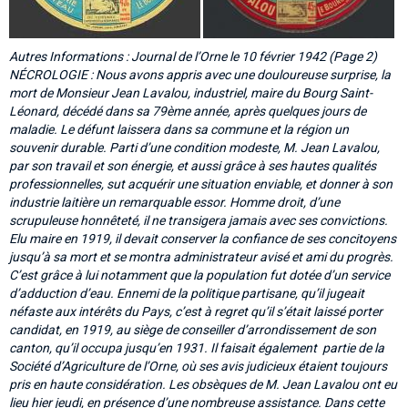
Autres Informations : Journal de l’Orne le 10 février 1942 (Page 2)
NÉCROLOGIE : Nous avons appris avec une douloureuse surprise, la
mort de Monsieur Jean Lavalou, industriel, maire du Bourg Saint-
Léonard, décédé dans sa 79ème année, après quelques jours de
maladie. Le défunt laissera dans sa commune et la région un
souvenir durable. Parti d’une condition modeste, M. Jean Lavalou,
par son travail et son énergie, et aussi grâce à ses hautes qualités
professionnelles, sut acquérir une situation enviable, et donner à son
industrie laitière un remarquable essor. Homme droit, d’une
scrupuleuse honnêteté, il ne transigera jamais avec ses convictions.
Elu maire en 1919, il devait conserver la confiance de ses concitoyens
jusqu’à sa mort et se montra administrateur avisé et ami du progrès.
C’est grâce à lui notamment que la population fut dotée d’un service
d’adduction d’eau. Ennemi de la politique partisane, qu’il jugeait
néfaste aux intérêts du Pays, c’est à regret qu’il s’était laissé porter
candidat, en 1919, au siège de conseiller d’arrondissement de son
canton, qu’il occupa jusqu’en 1931. Il faisait également partie de la
Société d’Agriculture de l’Orne, où ses avis judicieux étaient toujours
pris en haute considération. Les obsèques de M. Jean Lavalou ont eu
lieu hier jeudi, en présence d’une nombreuse assistance. Dans cette