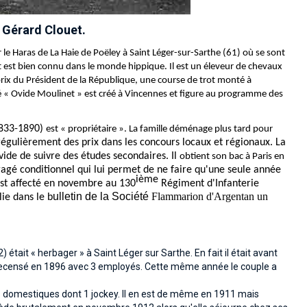
Gérard Clouet.
 le Haras de La Haie de Poëley à Saint Léger-sur-Sarthe (61) où se sont
t est bien connu dans le monde hippique. Il est un éleveur de chevaux
ix du Président de la République, une course de trot monté à
é « Ovide Moulinet » est créé à Vincennes et figure au programme des
1833-1890)
est « propriétaire ». La famille déménage plus tard pour
régulièrement des prix dans les concours locaux et régionaux. La
vide de suivre des études secondaires. Il
obtient son bac à Paris en
'engagé conditionnel qui lui permet de ne faire qu'une seule année
ième
 est affecté en novembre au 130
Régiment d'Infanterie
ulletin de la Société
Flammarion d'Argentan un
ie dans le b
tait « herbager » à Saint Léger sur Sarthe. En fait il était avant
st recensé en 1896 avec 3 employés. Cette même année le couple a
6 domestiques dont 1 jockey. Il en est de même en 1911 mais