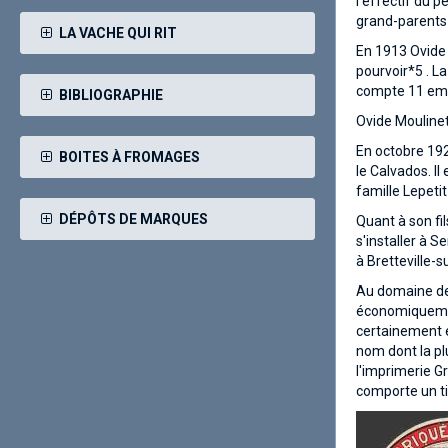
l'effectif du 
grand-parents 
LA VACHE QUI RIT
En 1913 Ovide 
pourvoir*5 . L
compte 11 emp
BIBLIOGRAPHIE
Ovide Moulinet 
En octobre 192
BOITES À FROMAGES
le Calvados. I
famille Lepeti
DÉPÔTS DE MARQUES
Quant à son fil
s'installer à 
à Bretteville-s
Au domaine de 
économiquement
certainement é
nom dont la pl
l'imprimerie G
comporte un ti