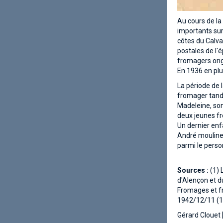
Au cours de la
importants sur
côtes du Calva
postales de l'
fromagers orig
En 1936 en plu
La période de 
fromager tandi
Madeleine, son
deux jeunes fr
Un dernier enf
André moulinet
parmi le perso
Sources :
(1) 
d'Alençon et d
Fromages et fr
1942/12/11 (1
Gérard Clouet