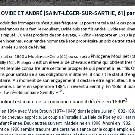
OVIDE ET ANDRÉ [SAINT-LÉGER-SUR-SARTHE, 61] par 
oduit des fromages ce n'est guère fréquent. Et pourtant tel a été le cas pour
nérations de la famille Moulinet, Ovide puis son fils André. Ovide Mouline
 réputé. L'un des produits de son élevage,
« Kébir »
remporte en 1913 le pr
e Vincennes. Pour rendre hommage à son propriétaire un prix de trot attel
 année au mois de février.
Philogène Moulinet (
 naît en 1863 à Moulin-sur-Orne (61) où son père
est un éleveur de chevaux estimé qui obtient très 
ntilly (61). Philogène
et semble connaître une certaine prospérité qui permet à leur fils O
ns pour satisfaire à ses obligations militaires, il choisit le statut d
litaire. Au moment de son engagement il déclare être agriculteur. Il
nne. Libéré en septembre 1884, il revient à Sentilly. En 1886, il publ
2
é « Le révolutionnaire Sentilly »
*
.
3
ulinet est maire de la commune quand il décède en 1890*
 en 1894 avec Marie Drouin (1874-1949) dont le père Julien ( 1832-1892) é
r de chevaux apprécié. Le couple s'installe à La Haie de Poëley où il e
fant Renée. Deux autres suivent , Madeleine en 1898, André en 1902.
 de 1906 semble traduire une certaine aisance car le couple emploie 