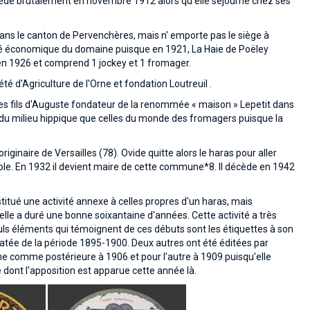
 décède brutalement en novembre 1912 alors qu'elle séjourne chez ses
dans le canton de Pervenchères, mais n' emporte pas le siège à
nté économique du domaine puisque en 1921, La Haie de Poëley
n 1926 et comprend 1 jockey et 1 fromager.
é d'Agriculture de l'Orne et fondation Loutreuil .
des fils d'Auguste fondateur de la renommée « maison » Lepetit dans
s du milieu hippique que celles du monde des fromagers puisque la
ginaire de Versailles (78). Ovide quitte alors le haras pour aller
couple. En 1932 il devient maire de cette commune*8. Il décède en 1942
tué une activité annexe à celles propres d'un haras, mais
lle a duré une bonne soixantaine d'années. Cette activité a très
euls éléments qui témoignent de ces débuts sont les étiquettes à son
datée de la période 1895-1900. Deux autres ont été éditées par
ne comme postérieure à 1906 et pour l'autre à 1909 puisqu'elle
ont l'apposition est apparue cette année là.