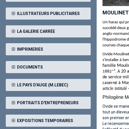
MOULINET 
ILLUSTRATEURS PUBLICITAIRES
Un haras qui pr
succédé deux gé
LA GALERIE CARRÉE
anglo-normands
l'hippodrome d
courses chaque
IMPRIMERIES
Ovide Moulinet
s'installer à Se
famille Moulin
DOCUMENTS
1
20 a
1882*
. À
de service mi
caserné à Maye
LE PAYS D'AUGE (M.LEBEC)
article intitul
Philogène Mo
PORTRAITS D'ENTREPRENEURS
Ovide se marie
tout un éleveu
son premier en
EXPOSITIONS TEMPORAIRES
Le recensement