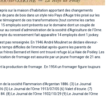
repris sur la maison d'habitation apportant des changements
 de pans de bois dans un style néo Pays d'Auge très prisé sur les
père témoignent de ces transformations (tout comme les cartes
31, 15 employés sont présents sur le domaine dont un couple de
au conseil d'administration de la société d'Agriculture de l'Orne.
ompte du recensement fait apparaître 14 employés dont 1 jockey.
est pas renseignée. En 1946 André Moulinet se déclare éleveur-
s temps difficiles de l'immédiat après-guerre les parents de
 frères Bernard et Henri ont trouvé refuge à La Haie de Poëley. Les
fabrication de fromage est assurée par un jeune fromager de 21 ans.
t la production de fromage . En 1954 un fromager figure toujours
tin de la société Flammarion d'Argentan 1886. (3) Le Journal
 (5) Le Journal de l'Orne 1913/07/05 (6) Valet d'écurie. (7)
84. (8) Le Journal de l'Orne 1932/10/29 (9) Le Journal de l'Orne