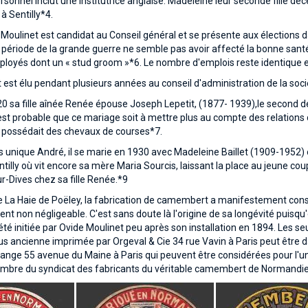
personnel inclut une institutrice anglaise. Madeleine leur seconde fille
à Sentilly*4.
Moulinet est candidat au Conseil général et se présente aux élections 
a période de la grande guerre ne semble pas avoir affecté la bonne sa
loyés dont un « stud groom »*6. Le nombre d'emplois reste identique e
est élu pendant plusieurs années au conseil d'administration de la sociét
0 sa fille aînée Renée épouse Joseph Lepetit, (1877- 1939),le second 
l est probable que ce mariage soit à mettre plus au compte des relation
t possédait des chevaux de courses*7.
s unique André, il se marie en 1930 avec Madeleine Baillet (1909-1952) ori
Sentilly où vit encore sa mère Maria Sourcis, laissant la place au jeune 
ur-Dives chez sa fille Renée.*9
La Haie de Poëley, la fabrication de camembert a manifestement consti
 non négligeable. C'est sans doute là l'origine de sa longévité puisqu'e
té initiée par Ovide Moulinet peu après son installation en 1894. Les s
us ancienne imprimée par Orgeval & Cie 34 rue Vavin à Paris peut être 
range 55 avenue du Maine à Paris qui peuvent être considérées pour l'u
mbre du syndicat des fabricants du véritable camembert de Normandie d