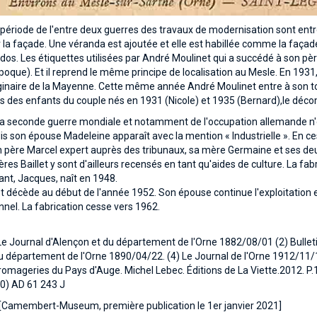
 période de l'entre deux guerres des travaux de modernisation sont ent
 la façade. Une véranda est ajoutée et elle est habillée comme la façade
dos. Les étiquettes utilisées par André Moulinet qui a succédé à son 
époque). Et il reprend le même principe de localisation au Mesle. En 19
inaire de la Mayenne. Cette même année André Moulinet entre à son tour 
s des enfants du couple nés en 1931 (Nicole) et 1935 (Bernard),le déc
la seconde guerre mondiale et notamment de l'occupation allemande n'
s son épouse Madeleine apparaît avec la mention « Industrielle ». En ce
 père Marcel expert auprès des tribunaux, sa mère Germaine et ses deux
ères Baillet y sont d'ailleurs recensés en tant qu'aides de culture. La 
ant, Jacques, naît en 1948.
 décède au début de l'année 1952. Son épouse continue l'exploitation e
nnel. La fabrication cesse vers 1962.
Le Journal d'Alençon et du département de l'Orne 1882/08/01
(2) Bulle
u département de l'Orne 1890/04/22. (4) Le Journal de l'Orne 1912/11/16
omageries du Pays d'Auge. Michel Lebec. Éditions de La Viette.2012. P.1
0) AD 61 243 J
 [Camembert-Museum, première publication le 1er janvier 2021]