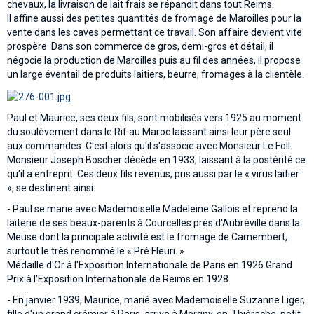
chevaux, la livraison de lait frais se répandit dans tout Reims.
Il affine aussi des petites quantités de fromage de Maroilles pour la
vente dans les caves permettant ce travail. Son affaire devient vite
prospère. Dans son commerce de gros, demi-gros et détail, il
négocie la production de Maroilles puis au fil des années, il propose
un large éventail de produits laitiers, beurre, fromages à la clientèle.
Paul et Maurice, ses deux fils, sont mobilisés vers 1925 au moment
du soulèvement dans le Rif au Maroc laissant ainsi leur père seul
aux commandes. C'est alors qu'il s'associe avec Monsieur Le Foll.
Monsieur Joseph Boscher décède en 1933, laissant à la postérité ce
qu'il a entreprit. Ces deux fils revenus, pris aussi par le « virus laitier
», se destinent ainsi:
- Paul se marie avec Mademoiselle Madeleine Gallois et reprend la
laiterie de ses beaux-parents à Courcelles près d'Aubréville dans la
Meuse dont la principale activité est le fromage de Camembert,
surtout le très renommé le « Pré Fleuri. »
Médaille d'Or à l'Exposition Internationale de Paris en 1926 Grand
Prix à l'Exposition Internationale de Reims en 1928.
- En janvier 1939, Maurice, marié avec Mademoiselle Suzanne Liger,
fille d'un grand crémier à Paris, arrive à Morgny-en-Thiérache, petit