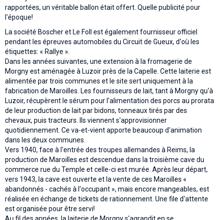
rapportées, un véritable ballon était offert. Quelle publicité pour
l'époque!
La société Boscher et Le Foll est également fournisseur officiel
pendant les épreuves automobiles du Circuit de Gueux, d'où les
étiquettes: « Rallye ».
Dans les années suivantes, une extension à la fromagerie de
Morgny est aménagée à Luzoir près de la Capelle. Cette laiterie est
alimentée par trois communes et le site sert uniquement à la
fabrication de Maroilles. Les fournisseurs de lait, tant à Morgny qu'à
Luzoir, récupèrent le sérum pour l'alimentation des porcs au prorata
de leur production de lait par bidons, tonneaux tirés par des
chevaux, puis tracteurs. Ils viennent s'approvisionner
quotidiennement. Ce va-et-vient apporte beaucoup d'animation
dans les deux communes.
Vers 1940, face à l'entrée des troupes allemandes à Reims, la
production de Maroilles est descendue dans la troisième cave du
commerce rue du Temple et celle-ci est murée. Après leur départ,
vers 1943, la cave est ouverte et la vente de ces Maroilles «
abandonnés - cachés à l'occupant », mais encore mangeables, est
réalisée en échange de tickets de rationnement. Une file d'attente
est organisée pour être servi!
Au fil des années, la laiterie de Morgny s'agrandit en se