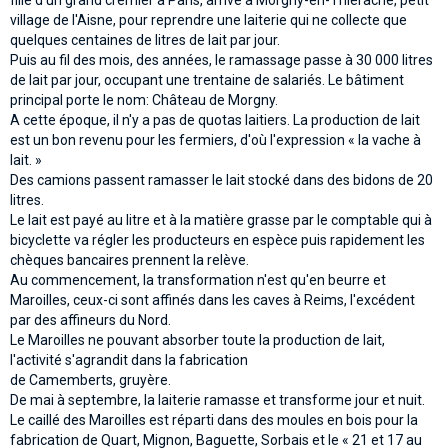
village de l'Aisne, pour reprendre une laiterie qui ne collecte que
quelques centaines de litres de lait par jour.
Puis au fil des mois, des années, le ramassage passe à 30 000 litres
de lait par jour, occupant une trentaine de salariés. Le bâtiment
principal porte le nom: Château de Morgny.
A cette époque, il n'y a pas de quotas laitiers. La production de lait
est un bon revenu pour les fermiers, d'où l'expression « la vache à
lait. »
Des camions passent ramasser le lait stocké dans des bidons de 20
litres.
Le lait est payé au litre et à la matière grasse par le comptable qui à
bicyclette va régler les producteurs en espèce puis rapidement les
chèques bancaires prennent la relève.
Au commencement, la transformation n'est qu'en beurre et
Maroilles, ceux-ci sont affinés dans les caves à Reims, l'excédent
par des affineurs du Nord.
Le Maroilles ne pouvant absorber toute la production de lait,
l'activité s'agrandit dans la fabrication
de Camemberts, gruyère.
De mai à septembre, la laiterie ramasse et transforme jour et nuit.
Le caillé des Maroilles est réparti dans des moules en bois pour la
fabrication de Quart, Mignon, Baguette, Sorbais et le « 21 et 17 au