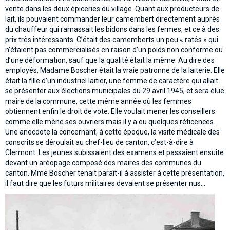
vente dans les deux épiceries du village. Quant aux producteurs de
lait, ils pouvaient commander leur camembert directement auprès
du chauffeur qui ramassait les bidons dans les fermes, et ce à des
prix très intéressants. C’était des camemberts un peu « ratés » qui
n’étaient pas commercialisés en raison d’un poids non conforme ou
d’une déformation, sauf que la qualité était la même. Au dire des
employés, Madame Boscher était la vraie patronne de la laiterie. Elle
était la fille d’un industriel laitier, une femme de caractère qui allait
se présenter aux élections municipales du 29 avril 1945, et sera élue
maire de la commune, cette même année où les femmes
obtiennent enfin le droit de vote. Elle voulait mener les conseillers
comme elle mène ses ouvriers mais il y a eu quelques réticences.
Une anecdote la concernant, à cette époque, la visite médicale des
conscrits se déroulait au chef-lieu de canton, c’est-à-dire à
Clermont. Les jeunes subissaient des examens et passaient ensuite
devant un aréopage composé des maires des communes du
canton. Mme Boscher tenait paraît-il à assister à cette présentation,
il faut dire que les futurs militaires devaient se présenter nus…