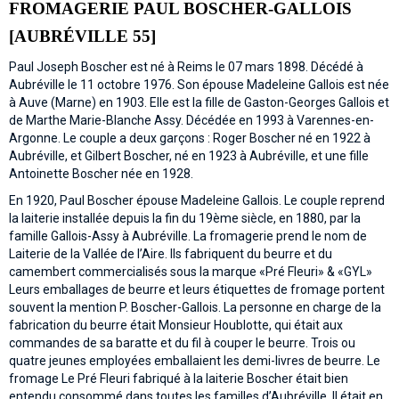
FROMAGERIE PAUL BOSCHER-GALLOIS
[AUBRÉVILLE 55]
Paul Joseph Boscher est né à Reims le 07 mars 1898. Décédé à
Aubréville le 11 octobre 1976. Son épouse Madeleine Gallois est née
à Auve (Marne) en 1903. Elle est la fille de Gaston-Georges Gallois et
de Marthe Marie-Blanche Assy. Décédée en 1993 à Varennes-en-
Argonne. Le couple a deux garçons : Roger Boscher né en 1922 à
Aubréville, et Gilbert Boscher, né en 1923 à Aubréville, et une fille
Antoinette Boscher née en 1928.
En 1920, Paul Boscher épouse Madeleine Gallois. Le couple reprend
la laiterie installée depuis la fin du 19ème siècle, en 1880, par la
famille Gallois-Assy à Aubréville. La fromagerie prend le nom de
Laiterie de la Vallée de l’Aire. Ils fabriquent du beurre et du
camembert commercialisés sous la marque «Pré Fleuri» & «GYL»
Leurs emballages de beurre et leurs étiquettes de fromage portent
souvent la mention P. Boscher-Gallois. La personne en charge de la
fabrication du beurre était Monsieur Houblotte, qui était aux
commandes de sa baratte et du fil à couper le beurre. Trois ou
quatre jeunes employées emballaient les demi-livres de beurre. Le
fromage Le Pré Fleuri fabriqué à la laiterie Boscher était bien
entendu consommé dans toutes les familles d’Aubréville, Il était en