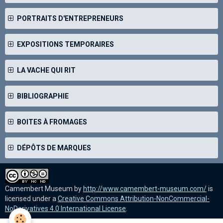
PORTRAITS D'ENTREPRENEURS
EXPOSITIONS TEMPORAIRES
LA VACHE QUI RIT
BIBLIOGRAPHIE
BOITES À FROMAGES
DÉPÔTS DE MARQUES
Camembert Museum
by
http://www.camembert-museum.com/
is
licensed under a
Creative Commons Attribution-NonCommercial-
NoDerivatives 4.0 International License
.