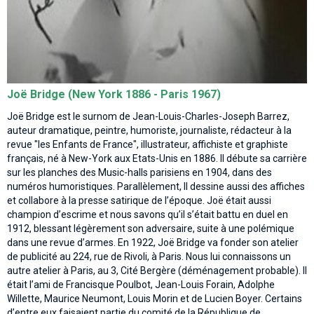
Joë Bridge (New York 1886 - Paris 1967)
Joë Bridge est le surnom de Jean-Louis-Charles-Joseph Barrez,
auteur dramatique, peintre, humoriste, journaliste, rédacteur à la
revue "les Enfants de France", illustrateur, affichiste et graphiste
français, né à New-York aux Etats-Unis en 1886. Il débute sa carrière
sur les planches des Music-halls parisiens en 1904, dans des
numéros humoristiques. Parallèlement, Il dessine aussi des affiches
et collabore à la presse satirique de l’époque. Joë était aussi
champion d’escrime et nous savons qu’il s’était battu en duel en
1912, blessant légèrement son adversaire, suite à une polémique
dans une revue d’armes. En 1922, Joë Bridge va fonder son atelier
de publicité au 224, rue de Rivoli, à Paris. Nous lui connaissons un
autre atelier à Paris, au 3, Cité Bergère (déménagement probable). Il
était l’ami de Francisque Poulbot, Jean-Louis Forain, Adolphe
Willette, Maurice Neumont, Louis Morin et de Lucien Boyer. Certains
d’entre eux faisaient partie du comité de la République de