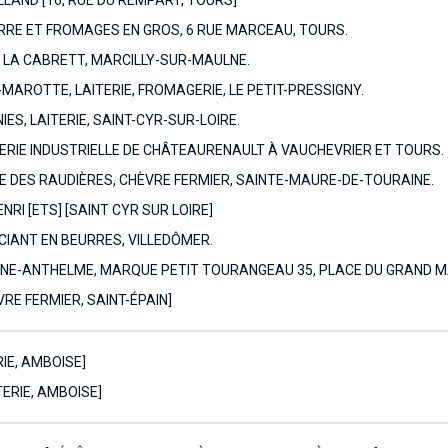
LAND [16, RUE DU REMPART, TOURS]
RRE ET FROMAGES EN GROS, 6 RUE MARCEAU, TOURS.
 LA CABRETT, MARCILLY-SUR-MAULNE.
AROTTE, LAITERIE, FROMAGERIE, LE PETIT-PRESSIGNY.
ES, LAITERIE, SAINT-CYR-SUR-LOIRE.
ITERIE INDUSTRIELLE DE CHÂTEAURENAULT À VAUCHEVRIER ET TOURS.
E DES RAUDIÈRES, CHÈVRE FERMIER, SAINTE-MAURE-DE-TOURAINE.
NRI [ETS] [SAINT CYR SUR LOIRE]
IANT EN BEURRES, VILLEDÔMER.
NE-ANTHELME, MARQUE PETIT TOURANGEAU 35, PLACE DU GRAND M
RE FERMIER, SAINT-ÉPAIN]
RIE, AMBOISE]
TERIE, AMBOISE]