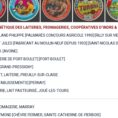
ÉTIQUE DES LAITERIES, FROMAGERIES, COOPÉRATIVES D’INDRE & L
AND PHILIPPE [PALMARÈS CONCOURS AGRICOLE 1990] [RILLY SUR VI
 JULES [FABRICANT AU MOULIN-NEUF DEPUIS 1903] [SAINT-NICOLAS 
. [AVOINE]
ERIE DE PORT-BOULET] [PORT-BOULET]
 GRAND-PRESSIGNY]
, LAITERIE, PREUILLY-SUR-CLAISE.
TABLISSEMENTS] [PERNAY]
ERIE, LAIT PASTEURISÉ, JOUÉ-LES-TOURS.
ROMAGERIE, MARRAY.
YMOND [CHÈVRE FERMIER, SAINTE-CATHERINE-DE-FIERBOIS]