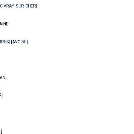
[CIVRAY-SUR-CHER]
AINE]
RRES] [AVOINE]
UAN]
É]
]