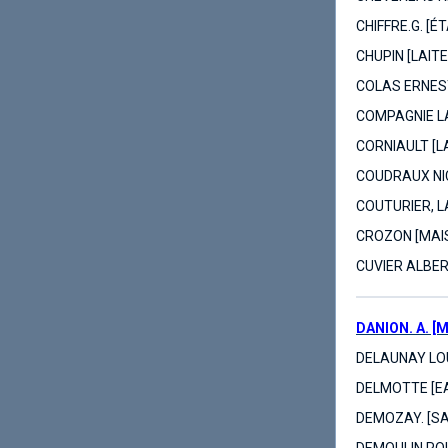
CHIFFRE.G. [
CHUPIN [LAIT
COLAS ERNEST
COMPAGNIE LA
CORNIAULT [L
COUDRAUX NIC
COUTURIER, L
CROZON [MAI
CUVIER ALBER
DANION. A. [
DELAUNAY LOU
DELMOTTE [EA
DEMOZAY. [S