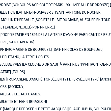
OISE [CONCOURS AGRICOLE DE PARIS 1901, MÉDAILLE DE BRONZE] 
EL ET CIE [LAITERIE-FROMAGERIE] [SAINT-ANTOINE DU ROCHER]
 MOULIN D’HERBAULT [SOCIÉTÉ LE LAIT DU MAINE, AUZOUER EN TOUR
RE FERMIER, NEUILLÉ-PONT-PIERRE]
[PROPRIÉTAIRE EN 1896 DE LA LAITERIE D'AVOINE, FABRICANT DE BEU
ERIE, SAINT-AVERTIN]
H [FROMAGERIE DE BOURGUEIL] [SAINT-NICOLAS DE BOURGUEIL]
 DELETANG, LAITERIE, LOCHES.
’ECLUSE YVES [LA CLOCHE D’OR SAS] [À PARTIR DE 1994] [PONT-DE-R
GERIE] [TOURS]
EN [FROMAGERIE D'ANCHÉ, FONDÉE EN 1911, FERMÉE EN 1970] [ANCH
GES [SORIGNY]
RIE, LA VILLE AUX DAMES.
RLETTE ET HENRI [BRASLON]
 [MARQUE DEPOSÉE : LE PETIT JACQUES] [PLACE HUBLIN, BOURGUEIL