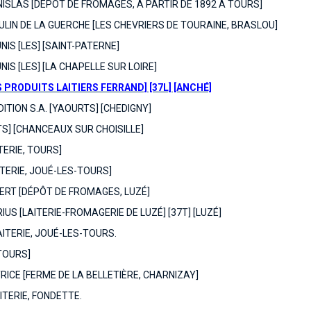
ISLAS [DÉPÔT DE FROMAGES, À PARTIR DE 1892 À TOURS]
LIN DE LA GUERCHE [LES CHEVRIERS DE TOURAINE, BRASLOU]
NIS [LES] [SAINT-PATERNE]
IS [LES] [LA CHAPELLE SUR LOIRE]
 PRODUITS LAITIERS FERRAND] [37L] [ANCHÉ]
ITION S.A. [YAOURTS] [CHEDIGNY]
TS] [CHANCEAUX SUR CHOISILLE]
TERIE, TOURS]
ITERIE, JOUÉ-LES-TOURS]
ERT [DÉPÔT DE FROMAGES, LUZÉ]
US [LAITERIE-FROMAGERIE DE LUZÉ] [37T] [LUZÉ]
AITERIE, JOUÉ-LES-TOURS.
[TOURS]
ICE [FERME DE LA BELLETIÈRE, CHARNIZAY]
ITERIE, FONDETTE.