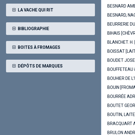
BESNARD AMBR
LA VACHE QUI RIT
BESNARD, NAG
BEURRERIE DU
BIBLIOGRAPHIE
BIHAIS [CHÈV
BLANCHET. H. 
BOITES À FROMAGES
BOISSAT [LAIT
BOUDET JOSEP
DÉPÔTS DE MARQUES
BOUFFETEAU &
BOUHIER DE L
BOUIN [FROMA
BOURRÉE ADRI
BOUTET GEOR
BOUTIN, LAITE
BRACQUART A
BRULON ANDRÉ