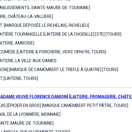
ÉTABLISSEMENTS, SAINTE-MAURE-DE-TOURAINE]
ERIE, CHÂTEAU-LA-VALLIÈRE]
. [MARQUE DÉPOSÉE LE RICHELAIS, RICHELIEU]
ITIÈRE TOURANGELLE [LAITERIE DE LA CHOISILLE] [37E] [TOURS]
AITERIE, AMBOISE]
OMÈDE [LAITERIE & PORCHERIE, VERS 1894/95, TOURS]
AITERIE, LA VILLE-AUX-DAMES.
SON] [MARQUE DE CAMEMBERT LE TRÈFLE À QUATRE] [TOURS]
T [LAITERIE, TOURS]
MADAME VEUVE FLORENCE DANION] [LAITERIE, FROMAGERIE, CHÂTEA
IS [ÉPICIER EN GROS] [MARQUE CAMEMBERT PETIT PÂTRE, TOURS]
RL DE LA LYONNIÈRE, MONNAIE]
AINTE-MAURE-DE-TOURAINE]