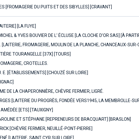
S [FROMAGERIE DU PUITS ET DES SIBYLLES] [CRAVANT]
ITERIE] [LA FUYE]
ICHEL & YVES BOUVIER DE L' ÉCLUSE [LA CLOCHE D’OR SAS] [À PARTI
. [LAITERIE, FROMAGERIE, MOULIN DE LA PLANCHE, CHANCEAUX-SUR-C
TIÈRE TOURANGELLE [37X] [TOURS]
ROMAGERIE, CROTELLES.
 E. [ÉTABLISSEMENTS] [CHOUZÉ SUR LOIRE]
IGNAC]
ME DE LA CHAPERONNIÈRE, CHÈVRE FERMIER, LIGRÉ.
GES [LAITERIE DU PROGRÈS, FONDÉE VERS1945, LA MEMBROLLE-SUR
AMÉDÉE [ETS] [TAUXIGNY]
AROLINE ET STÉPHANE [REPRENEURS DE BRACQUART] [BRASLON]
ICK [CHÈVRE FERMIER, NEUILLÉ-PONT-PIERRE]
NÉ [LAITERIE, SAINT CYR SUR LOIRE]