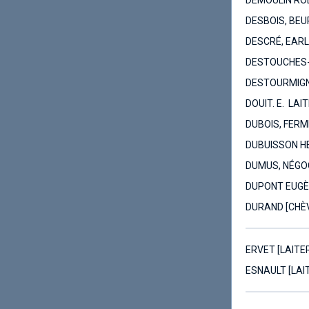
DEMOULIN ROL
DESBOIS, BEU
DESCRÉ, EARL
DESTOUCHES-M
DESTOURMIGNI
DOUIT. E. LA
DUBOIS, FERM
DUBUISSON HE
DUMUS, NÉGOC
DUPONT EUGÈ
DURAND [CHÈV
ERVET [LAITE
ESNAULT [LAI