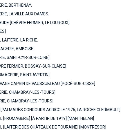
ERIE, BERTHENAY.
RIE, LA VILLE AUX DAMES.
UDE [CHÈVRE FERMIER, LE LOUROUX]
ES]
LAITERIE, LA RICHE.
AGERIE, AMBOISE.
RIE, SAINT-CYR-SUR-LOIRE]
RE FERMIER, BOSSAY-SUR-CLAISE]
MAGERIE, SAINT-AVERTIN]
VAGE CAPRIN DE VAUSSUBLEAU [POCÉ-SUR-CISSE]
ERIE, CHAMBRAY-LES-TOURS]
ERIE, CHAMBRAY-LES-TOURS]
 [PALMARÈS CONCOURS AGRICOLE 1976, LA ROCHE CLERMAULT]
 [FROMAGERIE] [À PARTIR DE 1919] [MANTHELAN]
 [LAITERIE DES CHÂTEAUX DE TOURAINE] [MONTRÉSOR]