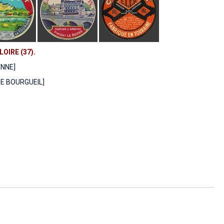
OIRE (37).
ENNE]
DE BOURGUEIL]