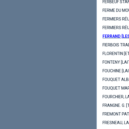
FERBEUF STAN
FERME DU MOU
FERMIERS RÉU
FERMIERS RÉUN
FERRAND [LES
FIERBOIS TRAD
FLORENTIN [E
FONTENY [LAI
FOUCHINE [LA
FOUQUET ALB
FOUQUET MARI
FOURCHIER, L
FRANGNE. G. 
FREMONT PATR
FRESNEAU, LA